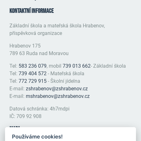
KONTAKTNÍ INFORMACE
Základní škola a mateřská škola Hrabenov,
příspěvková organizace
Hrabenov 175
789 63 Ruda nad Moravou
Tel:
583 236 079
, mobil
739 013 662
- Základní škola
Tel:
739 404 572
- Mateřská škola
Tel:
772 729 915
- Školní jídelna
E-mail:
zshrabenov@zshrabenov.cz
E-mail:
mshrabenov@zshrabenov.cz
Datová schránka: 4h7mdpi
IČ: 709 92 908
MAPA
Používáme cookies!