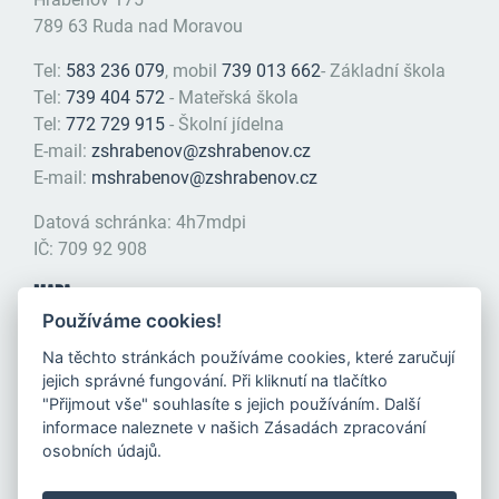
789 63 Ruda nad Moravou
Tel:
583 236 079
, mobil
739 013 662
- Základní škola
Tel:
739 404 572
- Mateřská škola
Tel:
772 729 915
- Školní jídelna
E-mail:
zshrabenov@zshrabenov.cz
E-mail:
mshrabenov@zshrabenov.cz
Datová schránka: 4h7mdpi
IČ: 709 92 908
MAPA
Používáme cookies!
Na těchto stránkách používáme cookies, které zaručují
jejich správné fungování. Při kliknutí na tlačítko
"Přijmout vše" souhlasíte s jejich používáním. Další
informace naleznete v našich Zásadách zpracování
osobních údajů.